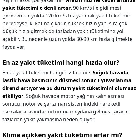
Kışın mazot çok yakar mı?,
Aracın hızı ne kadar artarsa
yakıt tüketimi o denli artar
. 90 km/s ile gidilmesi
gereken bir yolda 120 km/s hız yapmak yakıt tüketimini
neredeyse iki katına çıkarır. Yüksek hızın yanı sıra çok
düşük hızla gitmek de fazladan yakıt tüketimine yol
açabilir. Bu nedenle uzun yolda 80-90 km hızla gitmekte
fayda var.
En az yakıt tüketimi hangi hızda olur?
En az yakıt tüketimi hangi hızda olur?,
Soğuk havada
lastik hava basıncının düşmesi sonucu yuvarlanma
direnci artıyor ve bu durum yakıt tüketimini olumsuz
etkiliyor
. Soğuk havada motor yağının kalınlaşması
sonucu motor ve şanzıman sistemindeki hareketli
parçalar arasında sürtünme meydana gelmesi, aracın
fazladan yakıt yakmasına neden oluyor.
Klima açıkken yakıt tüketimi artar mı?