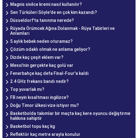
Magnis sivilce kremi nasıl kullanılır?
Sen Türküleri Söyle'de en çok kim kazandı?
Düsseldorf'ta tanınma nerede?
Rüyada Örümcek Ağına Dolanmak - Rüya Tabirleri ve
Anlamları
5 aylık bebek neden oturamaz?
Çözüm odaklı olmak ne anlama geliyor?
Dizde kaç çeşit eklem var?
Messi'nin gerçekte kaç golü var
Fenerbahçe kaç defa Final-Four'a kaldı
2.4 GHz frekans bandı nedir?
Top yuvarlak mı?
FB neyin kısaltması ingilizce?
Doğu Timor ülkesi vize istiyor mu?
Basketbolda takımlar bir maçta kaç kere oyuncu değiştirme
hakkına sahiptir
Basketbol topu kaç kg
Reflektör kaç metre arayla konulur