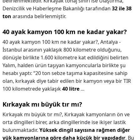
belirlenmektedir. Kırkayak tonaj sınırı ise Ulaştırma,
Denizcilik ve Haberleşme Bakanlığı tarafından
32 ile 38
ton
arasında belirlenmiştir.
40 ayak kamyon 100 km ne kadar yakar?
40 ayak kamyon 100 km ne kadar yakar?,
Antalya -
İstanbul arasının yaklaşık 800 kilometre olduğunu,
dönüşle birlikte 1.600 kilometre kat edildiğini belirten
Yalım, halden ürün taşıyan kamyoncularla birlikte şu
hesabı yaptı: “20 ton sebze taşıma kapasitesine sahip
olan, kırkayak diye tabir edilen bir kamyon veya bir TIR
100 kilometrede yaklaşık
40 litre
...
Kırkayak mı büyük tır mı?
Kırkayak mı büyük tır mı?,
Kırkayak kamyonların ön ve
orta dingilleri birer, arka dingillerinde ise ikişer lastik
bulunmaktadır.
Yüksek dingil sayısına rağmen diğer
yük kamyonlarına göre daha küçük bir yapıdadır
. Bu