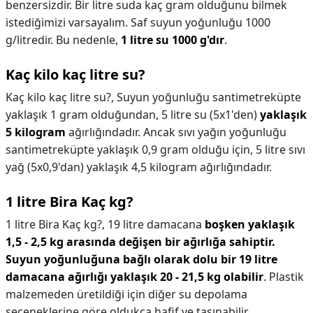
benzersizdir. Bir litre suda kaç gram olduğunu bilmek
istediğimizi varsayalım. Saf suyun yoğunluğu 1000
g/litredir. Bu nedenle,
1 litre su 1000 g'dır
.
Kaç kilo kaç litre su?
Kaç kilo kaç litre su?,
Suyun yoğunluğu santimetreküpte
yaklaşık 1 gram olduğundan, 5 litre su (5x1'den)
yaklaşık
5 kilogram
ağırlığındadır. Ancak sıvı yağın yoğunluğu
santimetreküpte yaklaşık 0,9 gram olduğu için, 5 litre sıvı
yağ (5x0,9'dan) yaklaşık 4,5 kilogram ağırlığındadır.
1 litre Bira Kaç kg?
1 litre Bira Kaç kg?,
19 litre damacana
boşken yaklaşık
1,5 - 2,5 kg arasında değişen bir ağırlığa sahiptir.
Suyun yoğunluğuna bağlı olarak dolu bir 19 litre
damacana ağırlığı yaklaşık 20 - 21,5 kg olabilir
. Plastik
malzemeden üretildiği için diğer su depolama
seçeneklerine göre oldukça hafif ve taşınabilir.