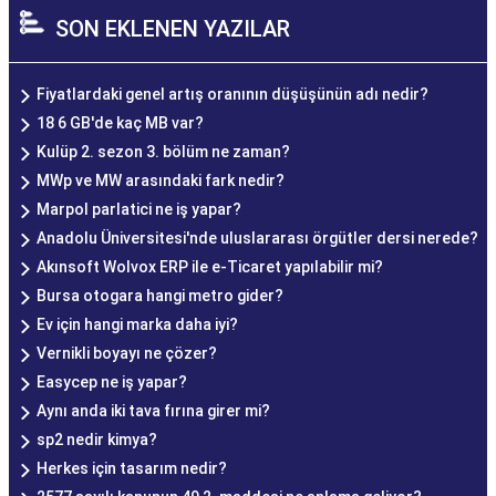
SON EKLENEN YAZILAR
Fiyatlardaki genel artış oranının düşüşünün adı nedir?
18 6 GB'de kaç MB var?
Kulüp 2. sezon 3. bölüm ne zaman?
MWp ve MW arasındaki fark nedir?
Marpol parlatici ne iş yapar?
Anadolu Üniversitesi'nde uluslararası örgütler dersi nerede?
Akınsoft Wolvox ERP ile e-Ticaret yapılabilir mi?
Bursa otogara hangi metro gider?
Ev için hangi marka daha iyi?
Vernikli boyayı ne çözer?
Easycep ne iş yapar?
Aynı anda iki tava fırına girer mi?
sp2 nedir kimya?
Herkes için tasarım nedir?