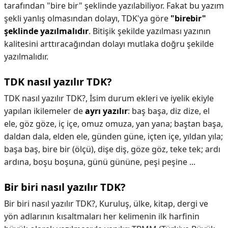
tarafından "bire bir" şeklinde yazılabiliyor. Fakat bu yazım
şekli yanlış olmasından dolayı, TDK'ya göre
"birebir"
şeklinde yazılmalıdır
. Bitişik şekilde yazılması yazının
kalitesini arttıracağından dolayı mutlaka doğru şekilde
yazılmalıdır.
TDK nasıl yazılır TDK?
TDK nasıl yazılır TDK?,
İsim durum ekleri ve iyelik ekiyle
yapılan ikilemeler de
ayrı yazılır
: baş başa, diz dize, el
ele, göz göze, iç içe, omuz omuza, yan yana; baştan başa,
daldan dala, elden ele, günden güne, içten içe, yıldan yıla;
başa baş, bire bir (ölçü), dişe diş, göze göz, teke tek; ardı
ardına, boşu boşuna, günü gününe, peşi peşine ...
Bir biri nasıl yazılır TDK?
Bir biri nasıl yazılır TDK?,
Kuruluş, ülke, kitap, dergi ve
yön adlarının kısaltmaları her kelimenin ilk harfinin