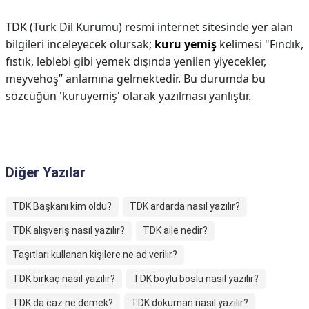
TDK (Türk Dil Kurumu) resmi internet sitesinde yer alan
bilgileri inceleyecek olursak;
kuru yemiş
kelimesi "Fındık,
fıstık, leblebi gibi yemek dışında yenilen yiyecekler,
meyvehoş” anlamına gelmektedir. Bu durumda bu
sözcüğün 'kuruyemiş' olarak yazılması yanlıştır.
Diğer Yazılar
TDK Başkanı kim oldu?
TDK ardarda nasıl yazılır?
TDK alışveriş nasıl yazılır?
TDK aile nedir?
Taşıtları kullanan kişilere ne ad verilir?
TDK birkaç nasıl yazılır?
TDK boylu boslu nasıl yazılır?
TDK da caz ne demek?
TDK döküman nasıl yazılır?