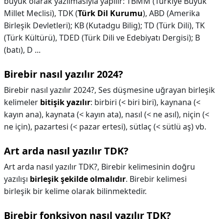
büyük olarak yazılmasıyla yapılır: TBMM (Türkiye Büyük
Millet Meclisi), TDK (
Türk Dil Kurumu
), ABD (Amerika
Birleşik Devletleri); KB (Kutadgu Bilig); TD (Türk Dili), TK
(Türk Kültürü), TDED (Türk Dili ve Edebiyatı Dergisi); B
(batı), D ...
Birebir nasıl yazılır 2024?
Birebir nasıl yazılır 2024?,
Ses düşmesine uğrayan birleşik
kelimeler
bitişik yazılır
: birbiri (< biri biri), kaynana (<
kayın ana), kaynata (< kayın ata), nasıl (< ne asıl), niçin (<
ne için), pazartesi (< pazar ertesi), sütlaç (< sütlü aş) vb.
Art arda nasıl yazılır TDK?
Art arda nasıl yazılır TDK?,
Birebir kelimesinin doğru
yazılışı
birleşik şekilde olmalıdır
. Birebir kelimesi
birleşik bir kelime olarak bilinmektedir.
Birebir fonksiyon nasıl yazılır TDK?