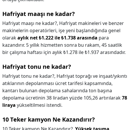
Hafriyat maaşı ne kadar?
Hafriyat maaşı ne kadar?,
Hafriyat makineleri ve benzer
makinelerin operatörleri, işe yeni başlandığında genel
olarak
aylık net ₺1.222 ile ₺1.738 arasında
para
kazandırır. 5 yıllık hizmetten sonra bu rakam, 45 saatlik
bir çalışma haftası için aylık ₺1.278 ile ₺1.937 arasındadır.
Hafriyat tonu ne kadar?
Hafriyat tonu ne kadar?,
Hafriyat toprağı ve inşaat/yıkıntı
atıklarının depolanması ücret tarifesi kapsamında,
kantarı bulunan depolama sahalarında ton başına
depolama ücretinin 38 liradan yüzde 105,26 artırılarak
78
liraya
yükseltilmesi istendi.
10 Teker kamyon Ne Kazandırır?
10 Teker kamyon Ne Kazandırır?,
Yüksek taşıma