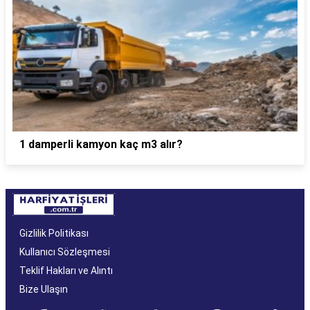
1 damperli kamyon kaç m3 alır?
Gizlilik Politikası
Kullanıcı Sözleşmesi
Teklif Hakları ve Alıntı
Bize Ulaşın