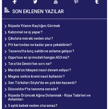
SON EKLENEN YAZILAR
Rüyada Yılanın Kaçtığını Görmek
Kabzımal ne iş yapar?
Çikolata merakı neden olur?
Ptt kartından ne kadar para çekebilirim?
Tasavvufta kınç sahibi ne anlama geliyor?
Oppo'nun en iyi modeli hangisi A53 mü?
Terzi'de Dimitri'nin sırrı ne?
Marduk'un hikayesi nasıl devam ediyor?
Magnis sivilce kremi nasıl kullanılır?
Sen Türküleri Söyle'de en çok kim kazandı?
Düsseldorf'ta tanınma nerede?
Rüyada Örümcek Ağına Dolanmak - Rüya Tabirleri ve
Anlamları
5 aylık bebek neden oturamaz?