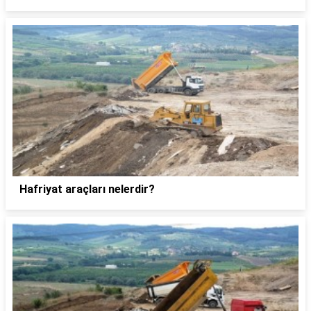
Hafriyat araçları nelerdir?