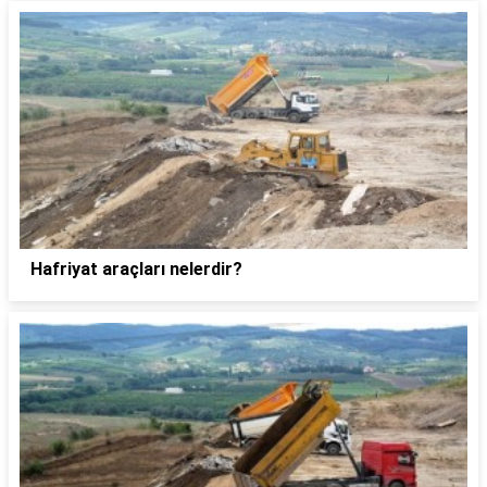
Hafriyat araçları nelerdir?