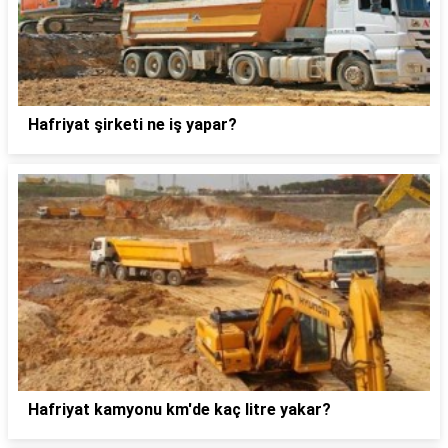
Hafriyat şirketi ne iş yapar?
Hafriyat kamyonu km'de kaç litre yakar?