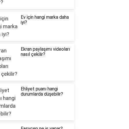
Ev için hangi marka daha
iyi?
Ekran paylaşımı videoları
nasıl çekilir?
Ehliyet puanı hangi
durumlarda düşebilir?
Easycep ne iş yapar?