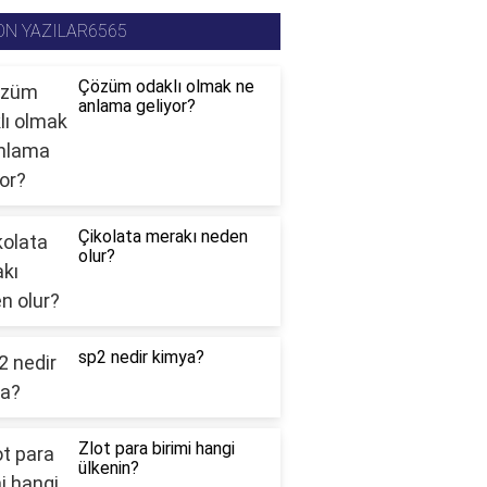
ON YAZILAR6565
Çözüm odaklı olmak ne
anlama geliyor?
Çikolata merakı neden
olur?
sp2 nedir kimya?
Zlot para birimi hangi
ülkenin?