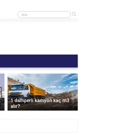
›
B sınıfı ehliyet C1 kullanabilir mi?
›
1 damperli kamyon kaç m3
alır?
Hafriyat şirketi ne iş y