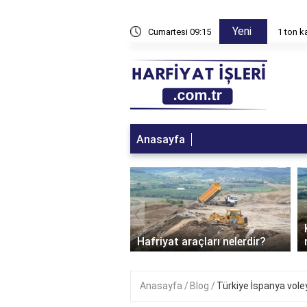
Yeni
 çalışabilir?
Cumartesi 09:15
1 ton 
Anasayfa
‹
yat kamyonu km'de kaç
yakar?
Hafriyat araçları nelerdir?
Anasayfa
Blog
Türkiye İspanya vol