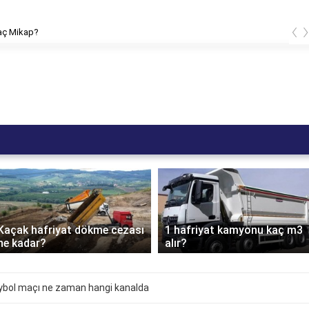
‹
kaç Mikap?
Kaçak hafriyat dökme cezası
1 hafriyat kamyonu kaç m3
ne kadar?
alır?
eybol maçı ne zaman hangi kanalda