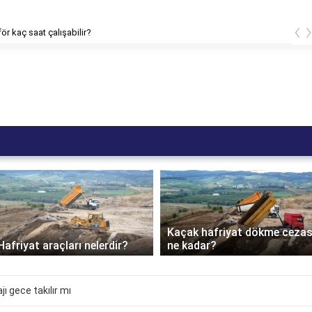
‹
ör kaç saat çalışabilir?
Kaçak hafriyat dökme cezas
Hafriyat araçları nelerdir?
ne kadar?
ı gece takılır mı