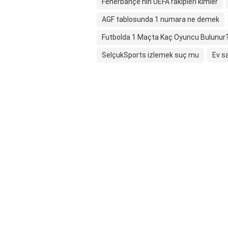
Fenerbahçe'nin UEFA rakipleri kimler
AGF tablosunda 1 numara ne demek
Futbolda 1 Maçta Kaç Oyuncu Bulunur
SelçukSports izlemek suç mu
Ev s