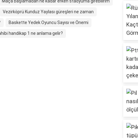
Maça başlamadan ne kadar erken stadyuma girebilirim
Vezirköprü Kunduz Yaylası güreşleri ne zaman
?
Baskette Yedek Oyuncu Sayısı ve Önemi
ahibi handikap 1 ne anlama gelir?