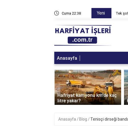
Yeni
n ne yapılmalı?
Cuma 22:38
Tek şof
Anasayfa
‹
Hafriyat kamyonu km'de kaç
at şirketi ne iş yapar?
litre yakar?
Anasayfa
Blog
Tenisçi dirseği bandaj