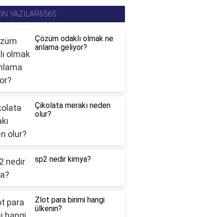
ON YAZILAR6565
Çözüm odaklı olmak ne
anlama geliyor?
Çikolata merakı neden
olur?
sp2 nedir kimya?
Zlot para birimi hangi
ülkenin?