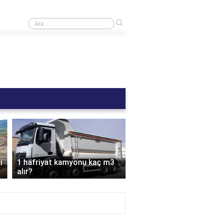
›
1 ton kaç Mikap?
›
ı
1 hafriyat kamyonu kaç m3
1 damperli kamyon ka
alır?
alır?