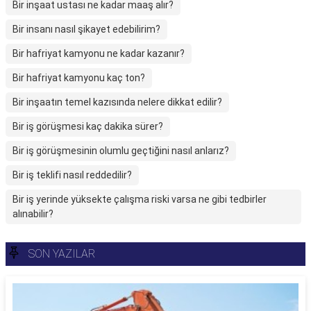
Bir inşaat ustası ne kadar maaş alır?
Bir insanı nasıl şikayet edebilirim?
Bir hafriyat kamyonu ne kadar kazanır?
Bir hafriyat kamyonu kaç ton?
Bir inşaatın temel kazısında nelere dikkat edilir?
Bir iş görüşmesi kaç dakika sürer?
Bir iş görüşmesinin olumlu geçtiğini nasıl anlarız?
Bir iş teklifi nasıl reddedilir?
Bir iş yerinde yüksekte çalışma riski varsa ne gibi tedbirler
alınabilir?
SON YAZILAR