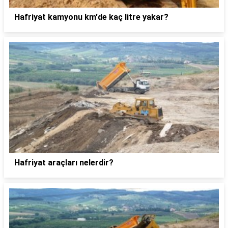
Hafriyat kamyonu km'de kaç litre yakar?
Hafriyat araçları nelerdir?