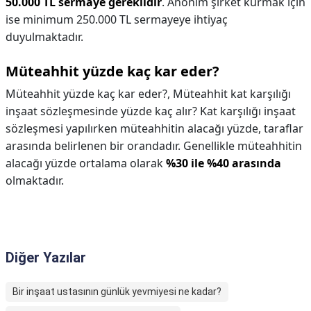
50.000 TL sermaye gereklidir
. Anonim şirket kurmak için
ise minimum 250.000 TL sermayeye ihtiyaç
duyulmaktadır.
Müteahhit yüzde kaç kar eder?
Müteahhit yüzde kaç kar eder?,
Müteahhit kat karşılığı
inşaat sözleşmesinde yüzde kaç alır? Kat karşılığı inşaat
sözleşmesi yapılırken müteahhitin alacağı yüzde, taraflar
arasında belirlenen bir orandadır. Genellikle müteahhitin
alacağı yüzde ortalama olarak
%30 ile %40 arasında
olmaktadır.
Diğer Yazılar
Bir inşaat ustasının günlük yevmiyesi ne kadar?