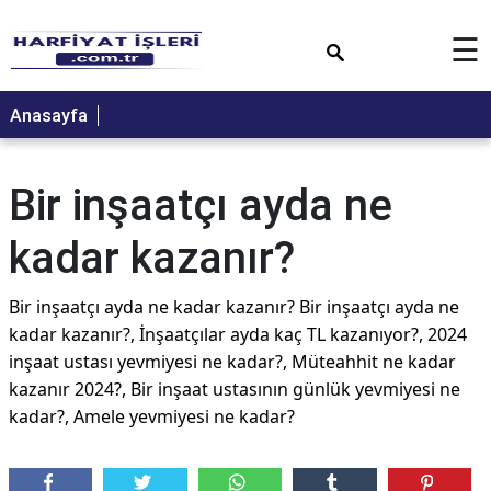
×
☰
Anasayfa
Bir inşaatçı ayda ne
kadar kazanır?
Bir inşaatçı ayda ne kadar kazanır? Bir inşaatçı ayda ne
kadar kazanır?, İnşaatçılar ayda kaç TL kazanıyor?, 2024
inşaat ustası yevmiyesi ne kadar?, Müteahhit ne kadar
kazanır 2024?, Bir inşaat ustasının günlük yevmiyesi ne
kadar?, Amele yevmiyesi ne kadar?