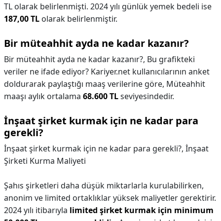
TL olarak belirlenmişti. 2024 yılı günlük yemek bedeli ise
187,00 TL
olarak belirlenmiştir.
Bir müteahhit ayda ne kadar kazanır?
Bir müteahhit ayda ne kadar kazanır?,
Bu grafikteki
veriler ne ifade ediyor? Kariyer.net kullanıcılarının anket
doldurarak paylaştığı maaş verilerine göre, Müteahhit
maaşı aylık ortalama
68.600 TL
seviyesindedir.
İnşaat şirket kurmak için ne kadar para
gerekli?
İnşaat şirket kurmak için ne kadar para gerekli?,
İnşaat
Şirketi Kurma Maliyeti
Şahıs şirketleri daha düşük miktarlarla kurulabilirken,
anonim ve limited ortaklıklar yüksek maliyetler gerektirir.
2024 yılı itibarıyla
limited şirket kurmak için minimum