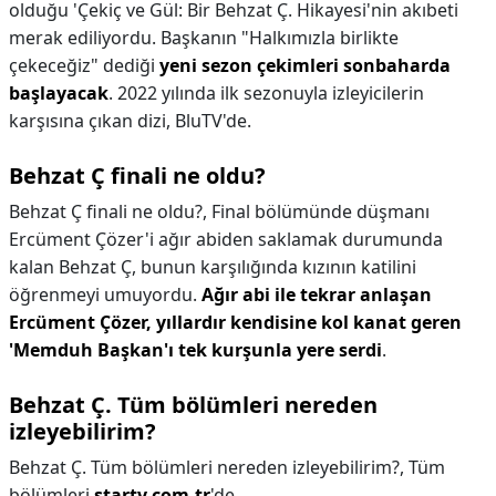
olduğu 'Çekiç ve Gül: Bir Behzat Ç. Hikayesi'nin akıbeti
merak ediliyordu. Başkanın "Halkımızla birlikte
çekeceğiz" dediği
yeni sezon çekimleri sonbaharda
başlayacak
. 2022 yılında ilk sezonuyla izleyicilerin
karşısına çıkan dizi, BluTV'de.
Behzat Ç finali ne oldu?
Behzat Ç finali ne oldu?,
Final bölümünde düşmanı
Ercüment Çözer'i ağır abiden saklamak durumunda
kalan Behzat Ç, bunun karşılığında kızının katilini
öğrenmeyi umuyordu.
Ağır abi ile tekrar anlaşan
Ercüment Çözer, yıllardır kendisine kol kanat geren
'Memduh Başkan'ı tek kurşunla yere serdi
.
Behzat Ç. Tüm bölümleri nereden
izleyebilirim?
Behzat Ç. Tüm bölümleri nereden izleyebilirim?,
Tüm
bölümleri
startv.com.tr
'de