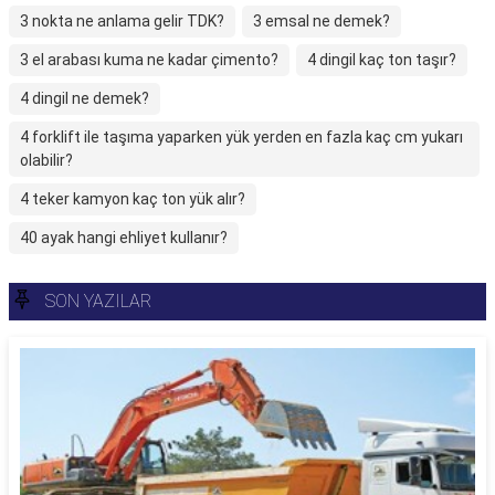
3 nokta ne anlama gelir TDK?
3 emsal ne demek?
3 el arabası kuma ne kadar çimento?
4 dingil kaç ton taşır?
4 dingil ne demek?
4 forklift ile taşıma yaparken yük yerden en fazla kaç cm yukarı
olabilir?
4 teker kamyon kaç ton yük alır?
40 ayak hangi ehliyet kullanır?
SON YAZILAR