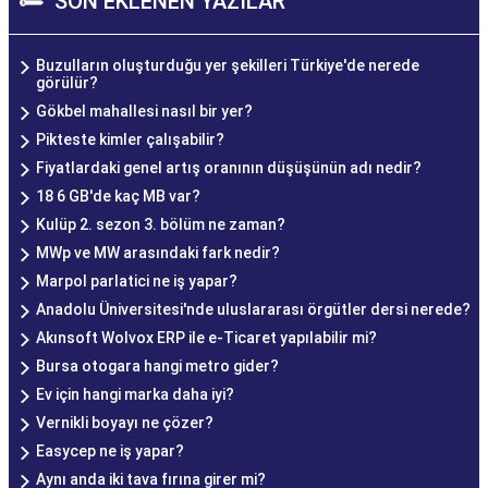
SON EKLENEN YAZILAR
Buzulların oluşturduğu yer şekilleri Türkiye'de nerede
görülür?
Gökbel mahallesi nasıl bir yer?
Pikteste kimler çalışabilir?
Fiyatlardaki genel artış oranının düşüşünün adı nedir?
18 6 GB'de kaç MB var?
Kulüp 2. sezon 3. bölüm ne zaman?
MWp ve MW arasındaki fark nedir?
Marpol parlatici ne iş yapar?
Anadolu Üniversitesi'nde uluslararası örgütler dersi nerede?
Akınsoft Wolvox ERP ile e-Ticaret yapılabilir mi?
Bursa otogara hangi metro gider?
Ev için hangi marka daha iyi?
Vernikli boyayı ne çözer?
Easycep ne iş yapar?
Aynı anda iki tava fırına girer mi?