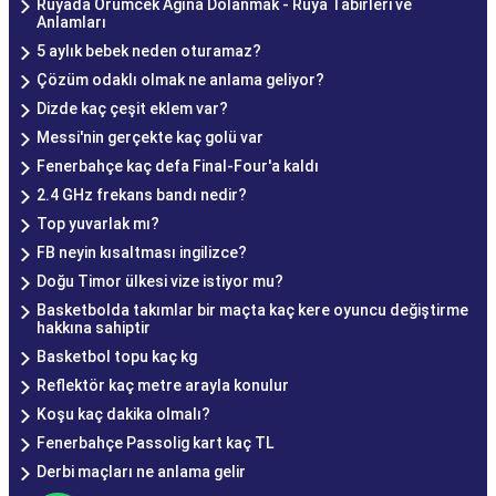
Rüyada Örümcek Ağına Dolanmak - Rüya Tabirleri ve
Anlamları
5 aylık bebek neden oturamaz?
Çözüm odaklı olmak ne anlama geliyor?
Dizde kaç çeşit eklem var?
Messi'nin gerçekte kaç golü var
Fenerbahçe kaç defa Final-Four'a kaldı
2.4 GHz frekans bandı nedir?
Top yuvarlak mı?
FB neyin kısaltması ingilizce?
Doğu Timor ülkesi vize istiyor mu?
Basketbolda takımlar bir maçta kaç kere oyuncu değiştirme
hakkına sahiptir
Basketbol topu kaç kg
Reflektör kaç metre arayla konulur
Koşu kaç dakika olmalı?
Fenerbahçe Passolig kart kaç TL
Derbi maçları ne anlama gelir